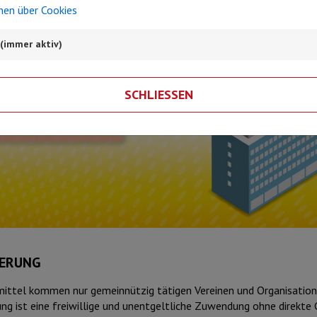
nen über Cookies
(immer aktiv)
SCHLIESSEN
ERUNG
ittel kommen nur gemeinnützig tätigen Vereinen und Organisation
ng ist eine freiwillige und unentgeltliche Zuwendung ohne direkte 