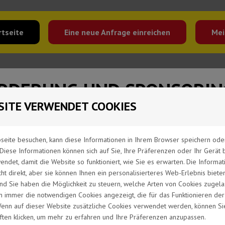
(aktuell)
rtseite
Eine neue Anfrage einreichen
Mei
RDERUNG UND SPONSORIN
SITE VERWENDET COOKIES
o ist als Geldgeber für viele Projekte und Initiativen aus Sport, 
 die Gelder entweder als
Fördermittel
oder
Sponsoring
.
eite besuchen, kann diese Informationen in Ihrem Browser speichern oder
 Beantragung ist es allerdings wichtig, Förderung und Sponsoring z
Diese Informationen können sich auf Sie, Ihre Präferenzen oder Ihr Gerät
 Bereich für Sie der richtige ist.
Zudem ist eine Vorlaufzeit vo
det, damit die Website so funktioniert, wie Sie es erwarten. Die Informati
ntrages zu beachten.
cht direkt, aber sie können Ihnen ein personalisierteres Web-Erlebnis biete
und Sie haben die Möglichkeit zu steuern, welche Arten von Cookies zugel
n immer die notwendigen Cookies angezeigt, die für das Funktionieren de
 Wenn auf dieser Website zusätzliche Cookies verwendet werden, können Si
ften klicken, um mehr zu erfahren und Ihre Präferenzen anzupassen.