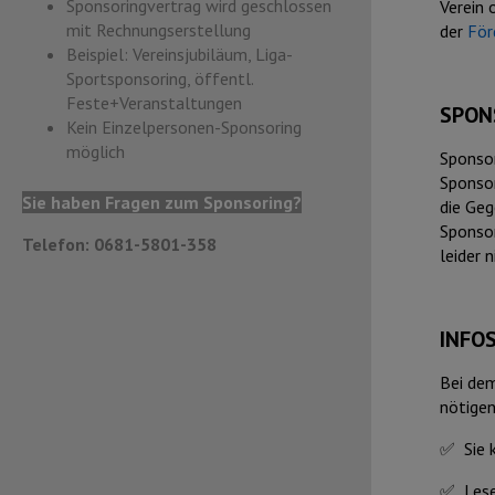
Sponsoringvertrag wird geschlossen
Verein 
mit Rechnungserstellung
der
För
Beispiel: Vereinsjubiläum, Liga-
Sportsponsoring, öffentl.
Feste+Veranstaltungen
SPON
Kein Einzelpersonen-Sponsoring
möglich
Sponsor
Sponsor
Sie haben Fragen zum Sponsoring?
die Geg
Sponsor
Telefon: 0681-5801-358
leider 
INFOS
Bei dem
nötigen
✅
Sie 
✅
Lese