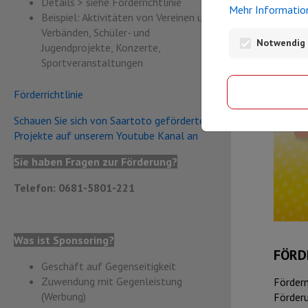
Details > siehe Förderrichtlinie
Mehr Informatio
Beispiel: Aktivitäten von Vereinen und
Verbänden, Schüler- und
Notwendig 
Jugendprojekte, Konzerte,
Sportveranstaltungen
Förderrichtlinie
Schauen Sie sich von Saartoto geförderte
Projekte auf unserem Youtube Kanal an
Sie haben Fragen zur Förderung?
Telefon: 0681-5801-221
Was ist Sponsoring?
FÖRD
Geschäft auf Gegenseitigkeit
Zuwendung mit Gegenleistung
Förderm
(Werbung)
Förderu